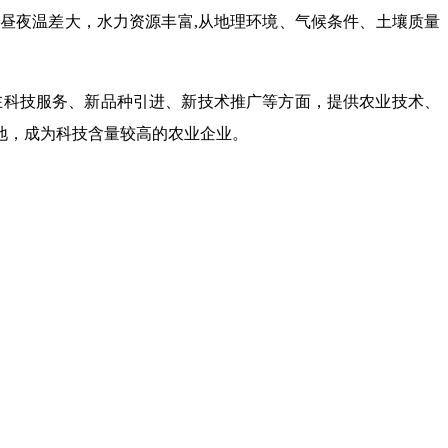
、昼夜温差大，水力资源丰富,从地理环境、气候条件、土壤质量
，在科技服务、新品种引进、新技术推广等方面，提供农业技术、
地，成为科技含量较高的农业企业。