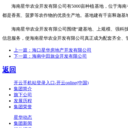
海南星华农业开发有限公司有5000亩种植基地，位于海
都是香蕉、菠萝等农作物的优质生产地。基地建有千亩释迦基
海南星华农业开发有限公司围绕“建基地、上规模、强科技
信息服务，使海南星华农业开发有限公司真正成为配套齐全、
上一篇：海口星华房地产开发有限公司
下一篇：海南中田旅业开发有限公司
返回
开云手机站登录入口-开云online(中国)
集团简介
旗下公司
发展历程
集团荣誉
星华动态
集团新闻