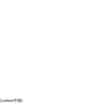
开云online(中国)