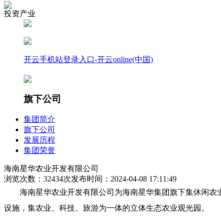
投资产业
开云手机站登录入口-开云online(中国)
旗下公司
集团简介
旗下公司
发展历程
集团荣誉
海南星华农业开发有限公司
浏览次数：32434次
发布时间：2024-04-08 17:11:49
海南星华农业开发有限公司为海南星华集团旗下集休闲农
设施，集农业、科技、旅游为一体的立体生态农业观光园。