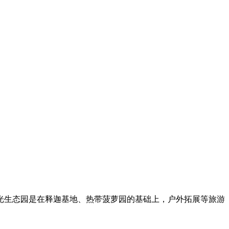
光生态园是在释迦基地、热带菠萝园的基础上，户外拓展等旅游