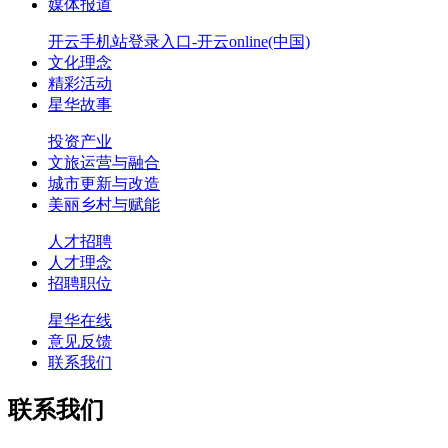
媒体报道
开云手机站登录入口-开云online(中国)
文化理念
精彩活动
星华故事
投资产业
文旅运营与融合
城市更新与改造
美丽乡村与赋能
人才招聘
人才理念
招聘职位
星华在线
意见反馈
联系我们
联系我们