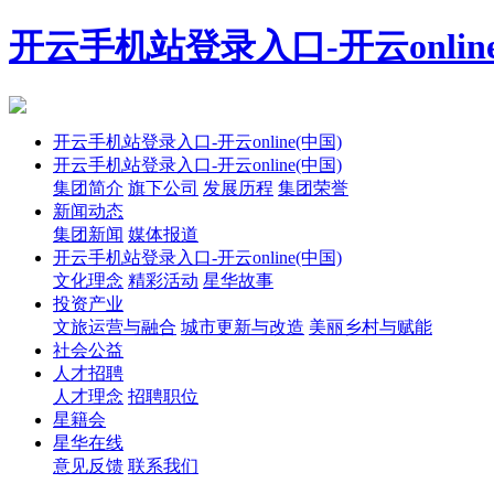
开云手机站登录入口-开云online
开云手机站登录入口-开云online(中国)
开云手机站登录入口-开云online(中国)
集团简介
旗下公司
发展历程
集团荣誉
新闻动态
集团新闻
媒体报道
开云手机站登录入口-开云online(中国)
文化理念
精彩活动
星华故事
投资产业
文旅运营与融合
城市更新与改造
美丽乡村与赋能
社会公益
人才招聘
人才理念
招聘职位
星籍会
星华在线
意见反馈
联系我们