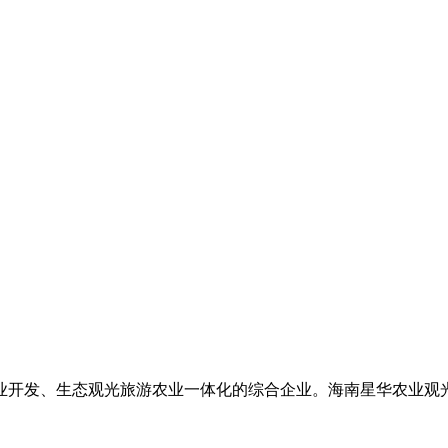
业开发、生态观光旅游农业一体化的综合企业。海南星华农业观