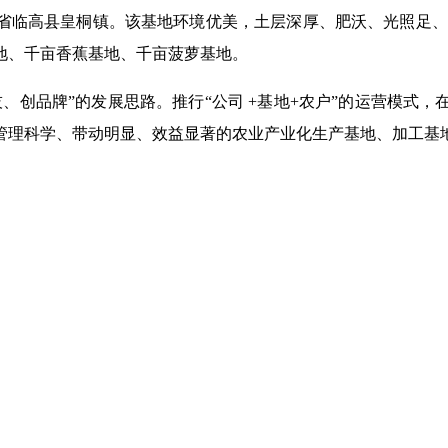
南省临高县皇桐镇。该基地环境优美，土层深厚、肥沃、光照足
地、千亩香蕉基地、千亩菠萝基地。
、创品牌”的发展思路。推行“公司 +基地+农户”的运营模式
管理科学、带动明显、效益显著的农业产业化生产基地、加工基