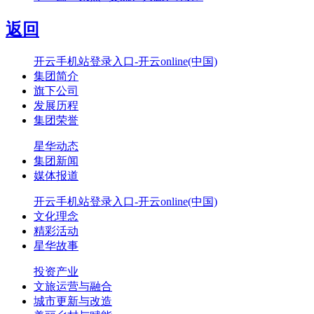
返回
开云手机站登录入口-开云online(中国)
集团简介
旗下公司
发展历程
集团荣誉
星华动态
集团新闻
媒体报道
开云手机站登录入口-开云online(中国)
文化理念
精彩活动
星华故事
投资产业
文旅运营与融合
城市更新与改造