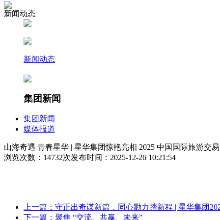
新闻动态
新闻动态
集团新闻
集团新闻
媒体报道
山海奇遇 青春星华 | 星华集团惊艳亮相 2025 中国国际旅游交
浏览次数：14732次
发布时间：2025-12-26 10:21:54
上一篇：守正出奇谋新篇，同心勠力踏新程 | 星华集团20
下一篇：聚焦 “交流、共赢、未来”