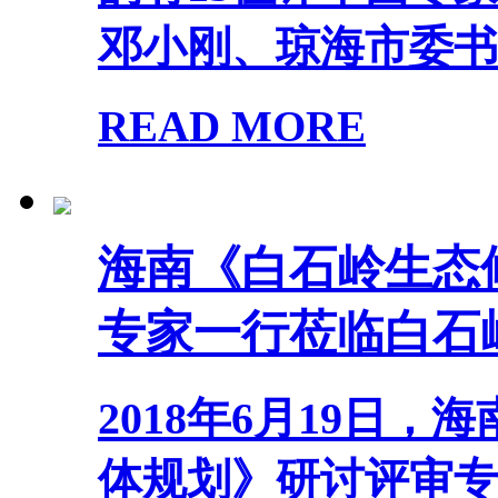
邓小刚、琼海市委书记
READ MORE
海南《白石岭生态
专家一行莅临白石
2018年6月19日
体规划》研讨评审专