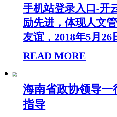
手机站登录入口-开云o
励先进，体现人文管
友谊，2018年5月2
READ MORE
海南省政协领导一
指导