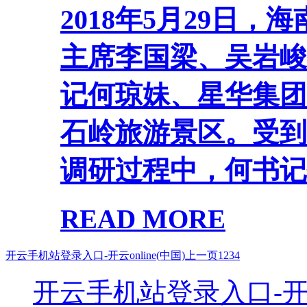
2018年5月29日
主席李国梁、吴岩峻
记何琼妹、星华集团
石岭旅游景区。受到
调研过程中，何书记指
READ MORE
开云手机站登录入口-开云online(中国)
上一页
1
2
3
4
开云手机站登录入口-开云o