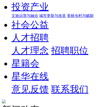
投资产业
文旅运营与融合
城市更新与改造
美丽乡村与赋能
社会公益
人才招聘
人才理念
招聘职位
星籍会
星华在线
意见反馈
联系我们