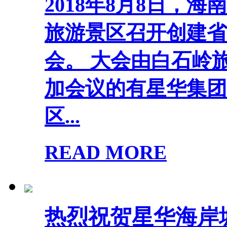
2018年8月8日，
旅游景区召开创建省
会。 大会由白石岭
加会议的有星华集团
区...
READ MORE
热烈祝贺星华海岸