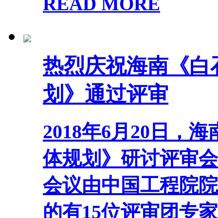
READ MORE
热烈庆祝海南《白
划》通过评审
2018年6月20日
体规划》研讨评审会
会议由中国工程院院
的有15位评审团专