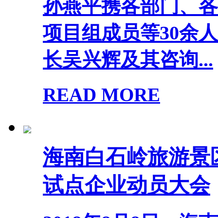
孙燕平携各部门、各
项目组成员等30余
长吴兴辉及其咨询...
READ MORE
海南白石岭旅游景
试点企业动员大会