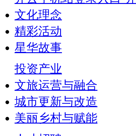
文化理念
精彩活动
星华故事
投资产业
文旅运营与融合
城市更新与改造
美丽乡村与赋能