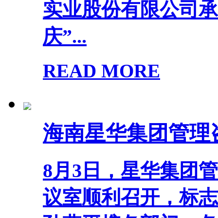
实业股份有限公司承
庆”...
READ MORE
海南星华集团管理
8月3日，星华集团
议室顺利召开，标志