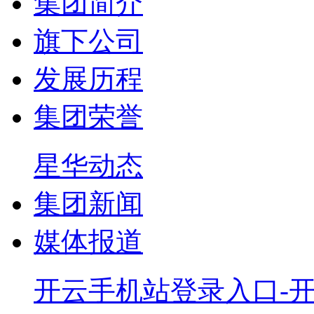
集团简介
旗下公司
发展历程
集团荣誉
星华动态
集团新闻
媒体报道
开云手机站登录入口-开云o