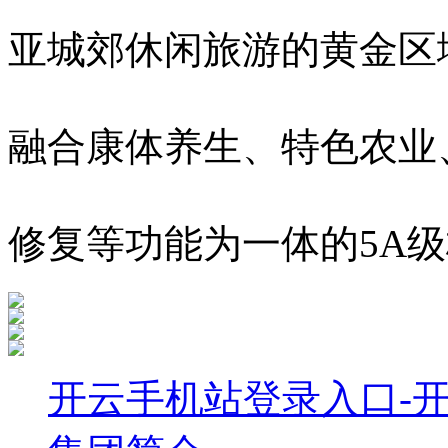
亚城郊休闲旅游的黄金区
融合康体养生、特色农业
修复等功能为一体的5A
开云手机站登录入口-开云o