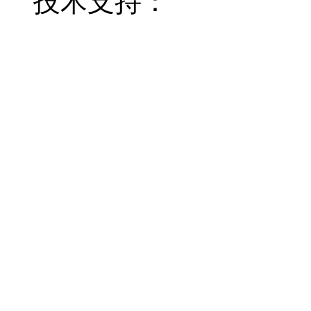
技术支持：