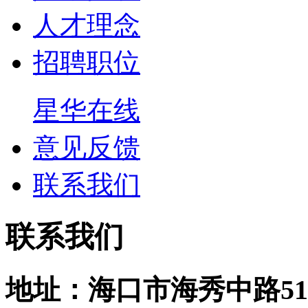
人才理念
招聘职位
星华在线
意见反馈
联系我们
联系我们
地址：海口市海秀中路51