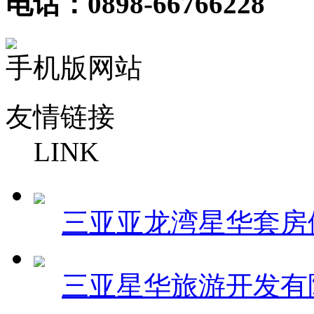
电话：0898-66766228
手机版网站
友情链接
LINK
三亚亚龙湾星华套房
三亚星华旅游开发有