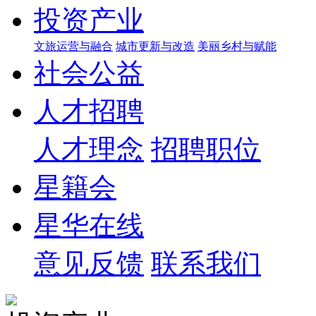
投资产业
文旅运营与融合
城市更新与改造
美丽乡村与赋能
社会公益
人才招聘
人才理念
招聘职位
星籍会
星华在线
意见反馈
联系我们