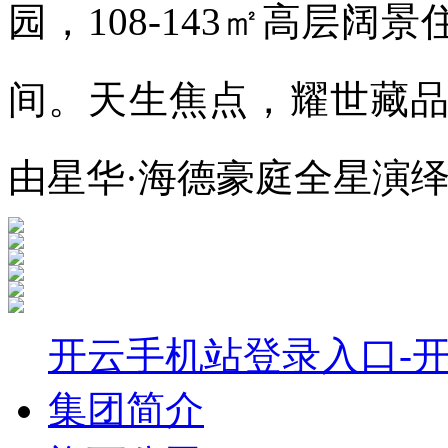
园，108-143㎡高层阔景
间。天生焦点，耀世藏
由星华·海德豪庭全星演
开云手机站登录入口-开云o
集团简介