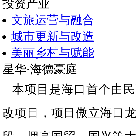
投资产业
文旅运营与融合
城市更新与改造
美丽乡村与赋能
星华·海德豪庭
本项目
是海口首个由民
改项目，项目傲立海口龙