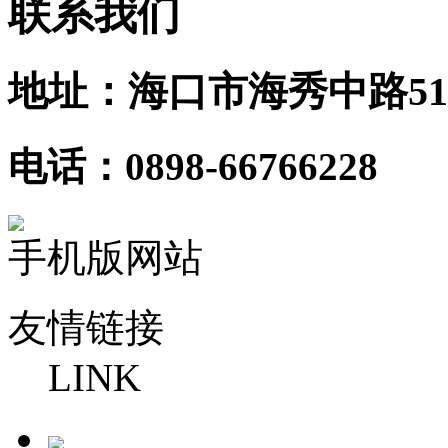
联系我们
地址：海口市海秀中路51
电话：0898-66766228
手机版网站
友情链接
LINK