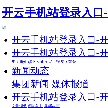
开云手机站登录入口-开云
开云手机站登录入口-开云o
开云手机站登录入口-开云o
集团简介
旗下公司
发展历程
集团荣誉
新闻动态
集团新闻
媒体报道
开云手机站登录入口-开云o
文化理念
精彩活动
星华故事