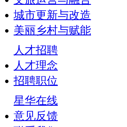
城市更新与改造
美丽乡村与赋能
人才招聘
人才理念
招聘职位
星华在线
意见反馈