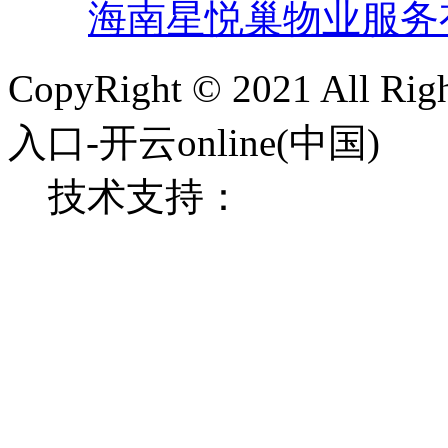
海南星悦巢物业服务
CopyRight © 2021 All
入口-开云online(中国)
技术支持：