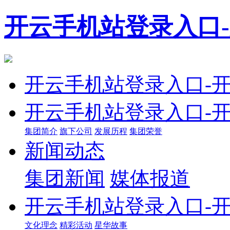
开云手机站登录入口-开云
开云手机站登录入口-开云o
开云手机站登录入口-开云o
集团简介
旗下公司
发展历程
集团荣誉
新闻动态
集团新闻
媒体报道
开云手机站登录入口-开云o
文化理念
精彩活动
星华故事