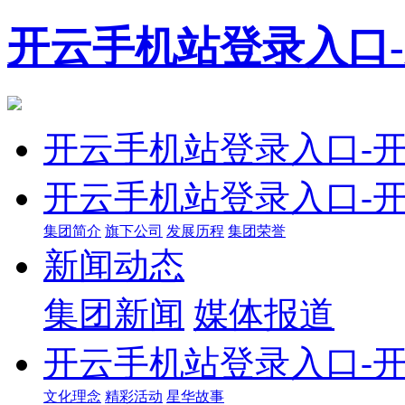
开云手机站登录入口-开云
开云手机站登录入口-开云o
开云手机站登录入口-开云o
集团简介
旗下公司
发展历程
集团荣誉
新闻动态
集团新闻
媒体报道
开云手机站登录入口-开云o
文化理念
精彩活动
星华故事