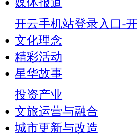
媒体报道
开云手机站登录入口-开云o
文化理念
精彩活动
星华故事
投资产业
文旅运营与融合
城市更新与改造