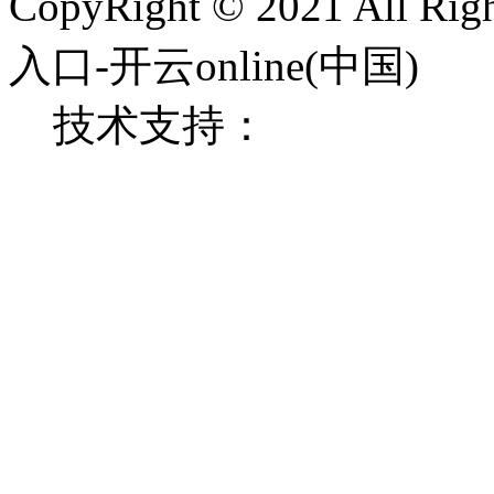
CopyRight © 2021 All
入口-开云online(中国)
技术支持：