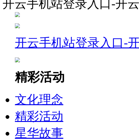
开云手机站登录入口-开云onl
开云手机站登录入口-开云o
精彩活动
文化理念
精彩活动
星华故事